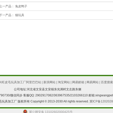
上一产品：
兔皮鸭子
下一产品：
猫玩具
兴旺皮毛玩具加工厂阿里巴巴站
|
新浪网站
|
淘宝网站
|
网易邮箱
|
网易网站
|
百度搜索
公司地址:河北省文安县文安镇东光洲村文左路东侧
730/微信同步 客服QQ: 2902917082/363967535/2103266110 邮箱:xingwangpet
 版权所有 Copyright © 2013-2030 All rights reserved.
冀ICP备1202028
冀公网安备 13102602000425号