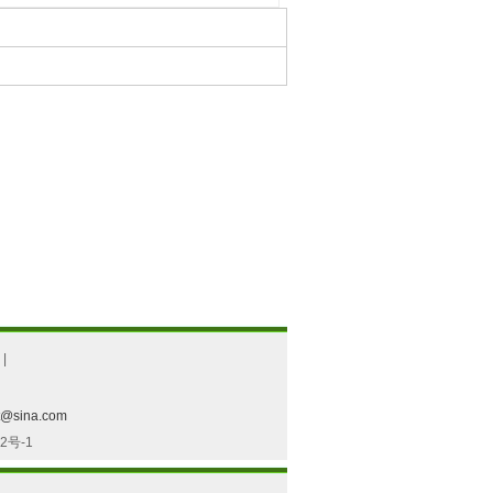
|
@sina.com
2号-1